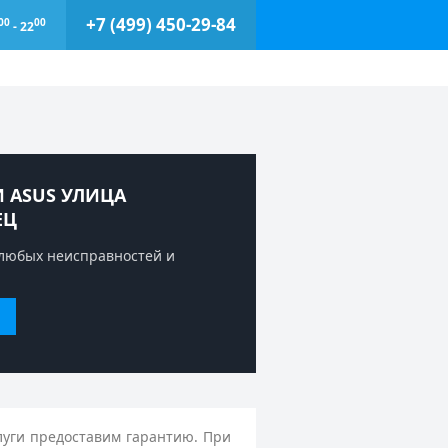
+7 (499) 450-29-84
00
00
- 22
 ASUS УЛИЦА
ЕЦ
любых неисправностей и
луги предоставим гарантию. При