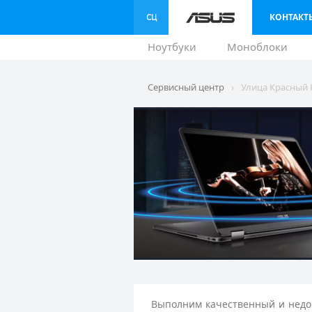
КОНТАКТ
Ноутбуки
Моноблоки
Сервисный центр
›
Улица Красный 
Выполним качественный и недор