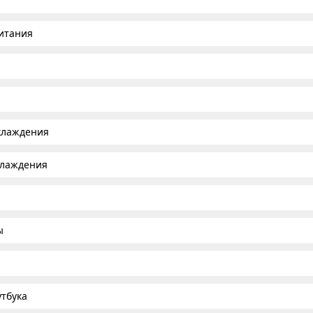
итания
хлаждения
хлаждения
ы
тбука