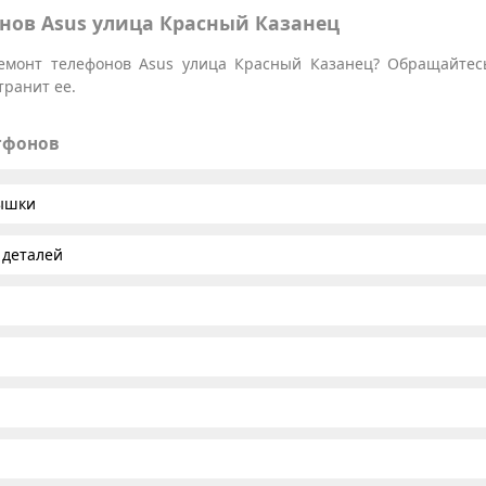
нов Asus улица Красный Казанец
емонт телефонов Asus улица Красный Казанец? Обращайтесь
транит ее.
тфонов
рышки
 деталей