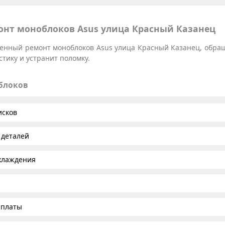
нт моноблоков Asus улица Красный Казанец
твенный ремонт моноблоков Asus улица Красный Казанец, обращ
тику и устранит поломку.
облоков
исков
 деталей
хлаждения
 платы