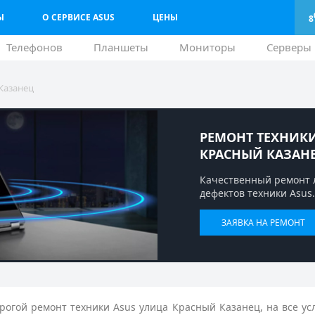
Ы
О СЕРВИСЕ ASUS
ЦЕНЫ
8
Телефонов
Планшеты
Мониторы
Серверы
Казанец
РЕМОНТ ТЕХНИКИ
КРАСНЫЙ КАЗАН
Качественный ремонт 
дефектов техники Asus.
ЗАЯВКА НА РЕМОНТ
огой ремонт техники Asus улица Красный Казанец, на все ус