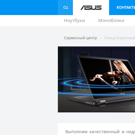
КОНТАКТ
Ноутбуки
Моноблоки
Сервисный центр
›
Улица Каретный
Выполним качественный и недо