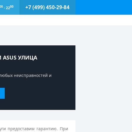
+7 (499) 450-29-84
00
00
- 22
 ASUS УЛИЦА
любых неисправностей и
уги предоставим гарантию. При