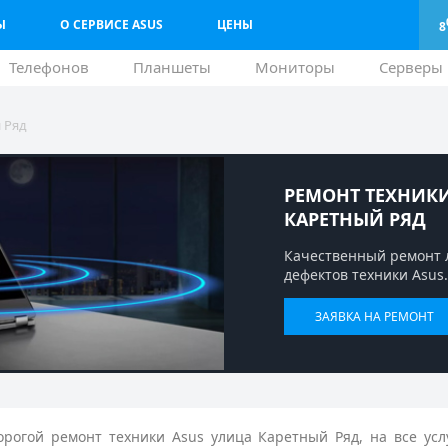
Ы
О СЕРВИСЕ ASUS
ЦЕНЫ
8
Телефонов
Планшеты
Мониторы
Серверы
 Ряд
РЕМОНТ ТЕХНИКИ
КАРЕТНЫЙ РЯД
Качественный ремонт 
дефектов техники Asus.
ЗАЯВКА НА РЕМОНТ
рогой ремонт техники Asus улица Каретный Ряд, на все усл