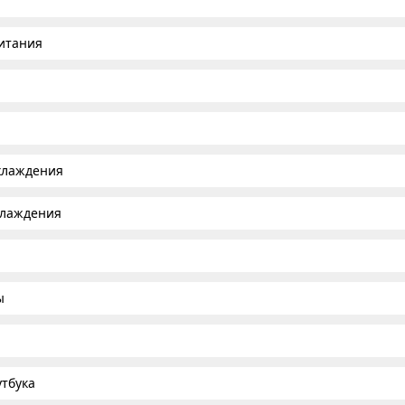
итания
хлаждения
хлаждения
ы
тбука