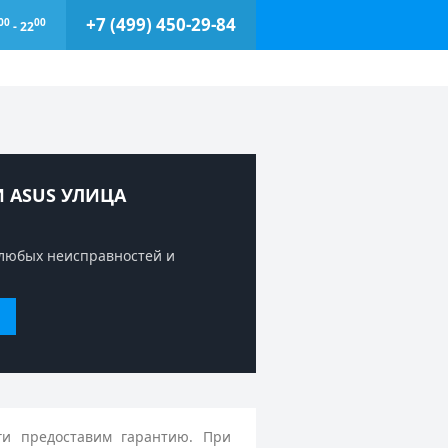
+7 (499) 450-29-84
00
00
- 22
 ASUS УЛИЦА
любых неисправностей и
ги предоставим гарантию. При