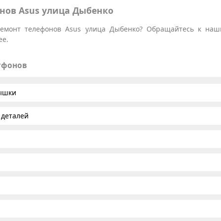
нов Asus улица Дыбенко
емонт телефонов Asus улица Дыбенко? Обращайтесь к наши
ее.
тфонов
рышки
 деталей