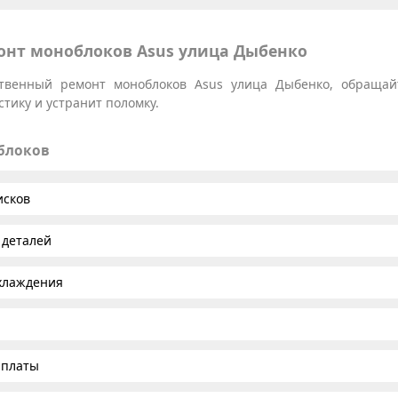
нт моноблоков Asus улица Дыбенко
ественный ремонт моноблоков Asus улица Дыбенко, обращай
тику и устранит поломку.
облоков
исков
 деталей
хлаждения
 платы