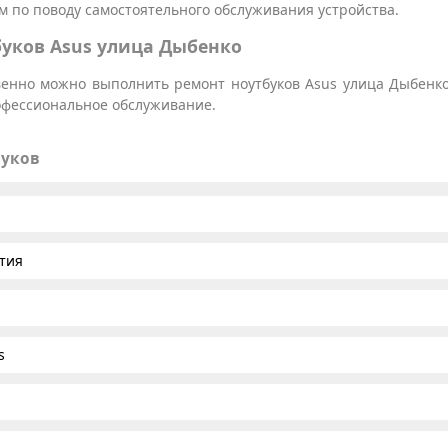
 по поводу самостоятельного обслуживания устройства.
буков Asus улица Дыбенко
твенно можно выполнить ремонт ноутбуков Asus улица Дыбенко
рофессиональное обслуживание.
буков
тия
s