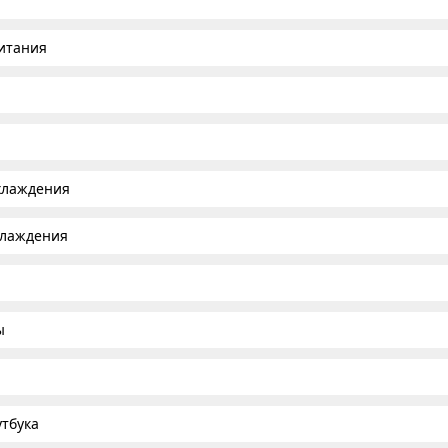
итания
хлаждения
хлаждения
ы
тбука