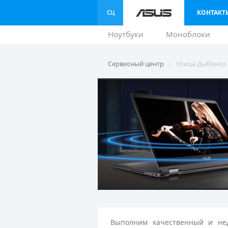
КОНТАКТ
Ноутбуки
Моноблоки
Сервисный центр
›
Улица Дыбенко
Выполним качественный и нед