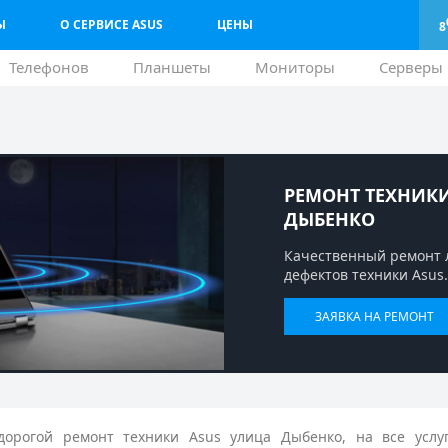
Ы
О СЕРВИСЕ ASUS
ЦЕНЫ
8
Телефонов
Планшеты
Мониторы
Серверы
РЕМОНТ ТЕХНИКИ
ДЫБЕНКО
Качественный ремонт 
дефектов техники Asus.
ЗАЯВКА НА РЕМОНТ
орогой ремонт техники Asus улица Дыбенко, на все услу