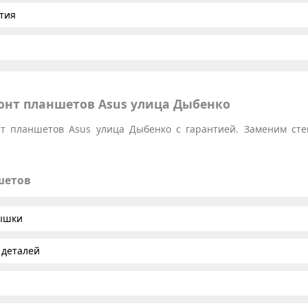
тия
нт планшетов Asus улица Дыбенко
 планшетов Asus улица Дыбенко с гарантией. Заменим стек
шетов
рышки
 деталей