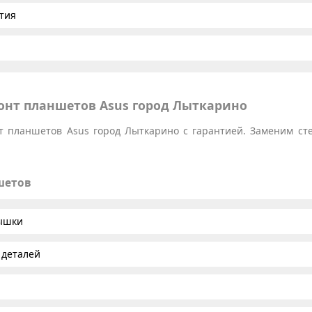
тия
нт планшетов Asus город Лыткарино
 планшетов Asus город Лыткарино с гарантией. Заменим стек
шетов
рышки
 деталей