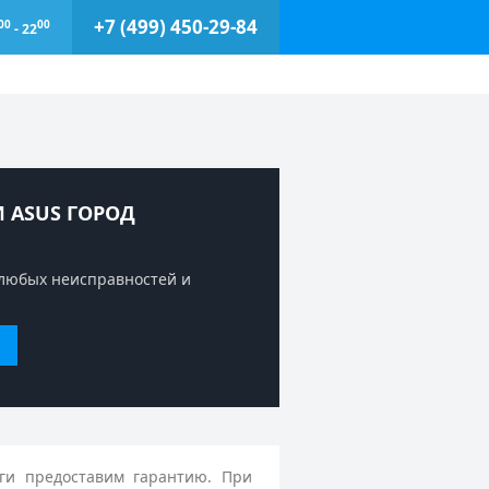
+7 (499) 450-29-84
00
00
- 22
 ASUS ГОРОД
любых неисправностей и
ги предоставим гарантию. При