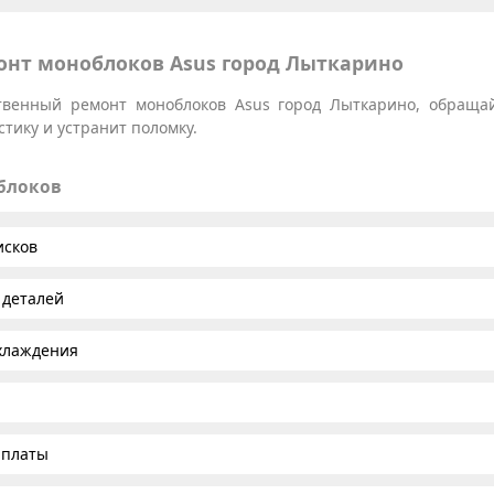
нт моноблоков Asus город Лыткарино
ственный ремонт моноблоков Asus город Лыткарино, обраща
тику и устранит поломку.
облоков
исков
 деталей
хлаждения
 платы