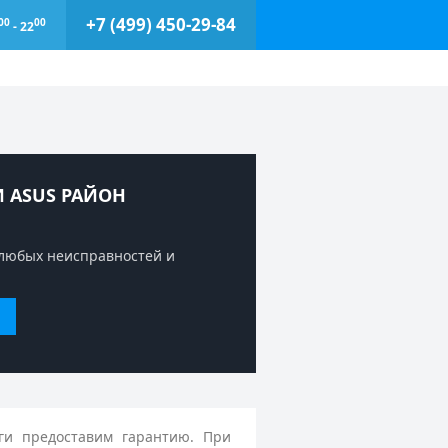
+7 (499) 450-29-84
00
00
- 22
 ASUS РАЙОН
любых неисправностей и
ги предоставим гарантию. При