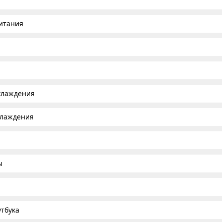
итания
хлаждения
хлаждения
ы
тбука