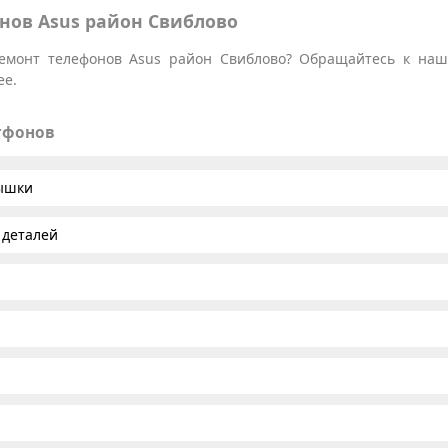
нов Asus район Свиблово
емонт телефонов Asus район Свиблово? Обращайтесь к наши
ее.
тфонов
рышки
 деталей