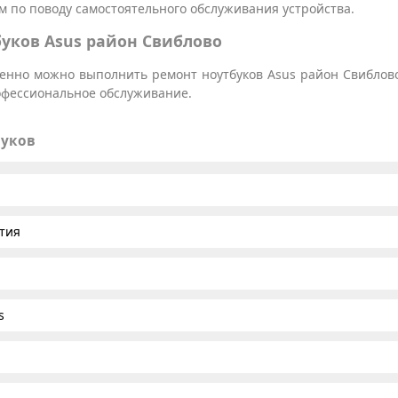
 по поводу самостоятельного обслуживания устройства.
уков Asus район Свиблово
твенно можно выполнить ремонт ноутбуков Asus район Свиблово
рофессиональное обслуживание.
буков
тия
s