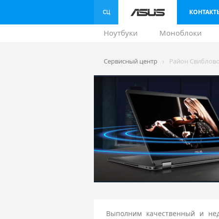
КОНТАКТ
Ноутбуки
Моноблоки
Сервисный центр
›
Район Свиблов
Выполним качественный и нед