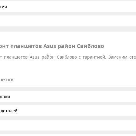
тия
нт планшетов Asus район Свиблово
 планшетов Asus район Свиблово с гарантией. Заменим стек
шетов
рышки
 деталей