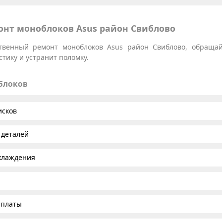
нт моноблоков Asus район Свиблово
ственный ремонт моноблоков Asus район Свиблово, обраща
тику и устранит поломку.
облоков
исков
 деталей
хлаждения
 платы