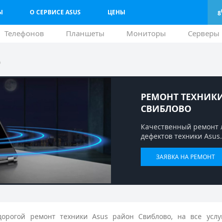
Ы
О СЕРВИСЕ ASUS
ЦЕНЫ
8
Телефонов
Планшеты
Мониторы
Серверы
о
РЕМОНТ ТЕХНИКИ
СВИБЛОВО
Качественный ремонт 
дефектов техники Asus.
ЗАЯВКА НА РЕМОНТ
орогой ремонт техники Asus район Свиблово, на все услу