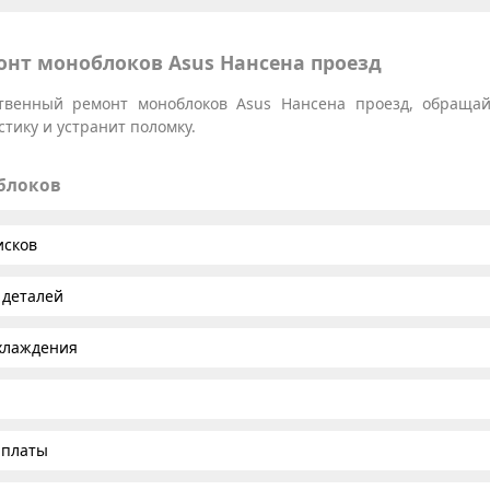
нт моноблоков Asus Нансена проезд
ственный ремонт моноблоков Asus Нансена проезд, обраща
тику и устранит поломку.
облоков
исков
 деталей
хлаждения
 платы