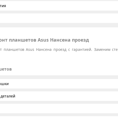
тия
нт планшетов Asus Нансена проезд
 планшетов Asus Нансена проезд с гарантией. Заменим стек
шетов
рышки
 деталей