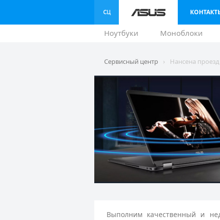
КОНТАКТ
Ноутбуки
Моноблоки
Сервисный центр
›
Нансена проезд
Выполним качественный и нед