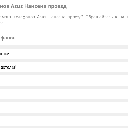
нов Asus Нансена проезд
емонт телефонов Asus Нансена проезд? Обращайтесь к наши
ее.
тфонов
рышки
 деталей