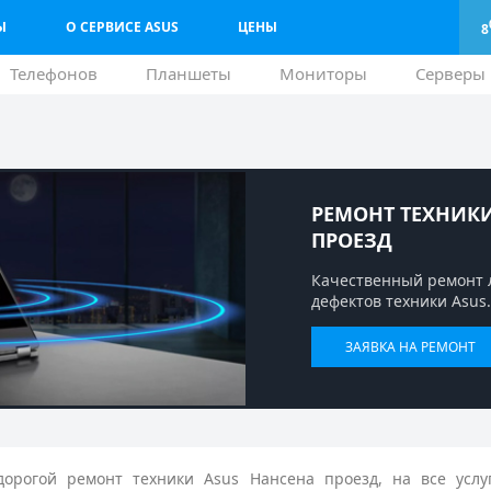
Ы
О СЕРВИСЕ ASUS
ЦЕНЫ
8
Телефонов
Планшеты
Мониторы
Серверы
РЕМОНТ ТЕХНИКИ
ПРОЕЗД
Качественный ремонт 
дефектов техники Asus.
ЗАЯВКА НА РЕМОНТ
орогой ремонт техники Asus Нансена проезд, на все услу