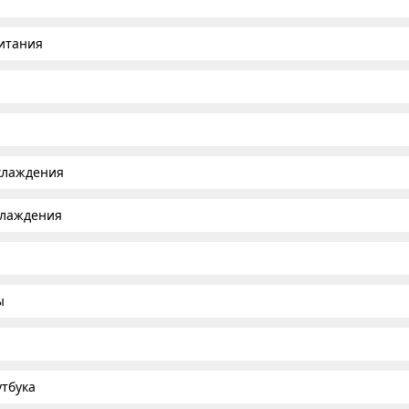
итания
хлаждения
хлаждения
ы
тбука