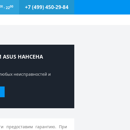
+7 (499) 450-29-84
00
00
- 22
 ASUS НАНСЕНА
любых неисправностей и
ги предоставим гарантию. При