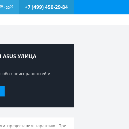
+7 (499) 450-29-84
00
00
- 22
 ASUS УЛИЦА
любых неисправностей и
уги предоставим гарантию. При