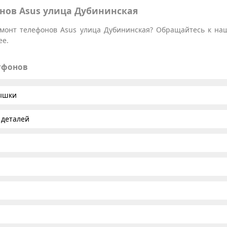
нов Asus улица Дубининская
монт телефонов Asus улица Дубининская? Обращайтесь к наш
ее.
тфонов
рышки
 деталей