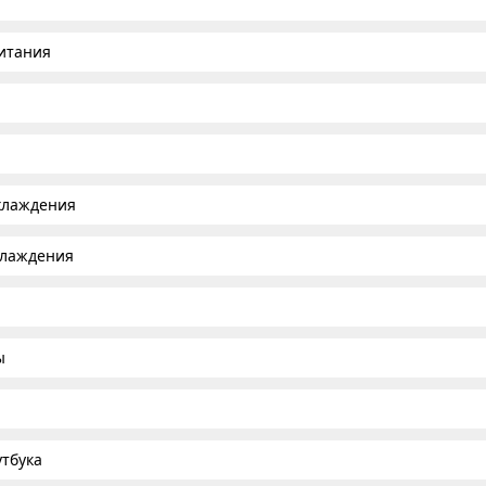
итания
хлаждения
хлаждения
ы
тбука