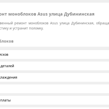
нт моноблоков Asus улица Дубининская
ственный ремонт моноблоков Asus улица Дубининская, обраща
тику и устранит поломку.
облоков
исков
 деталей
хлаждения
 платы