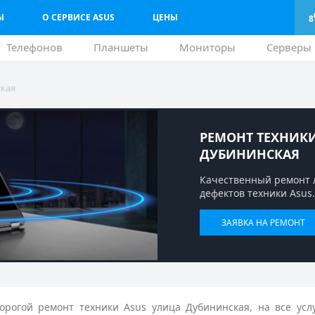
Ы
О СЕРВИСЕ ASUS
ЦЕНЫ
8
Телефонов
Планшеты
Мониторы
Серверы
ская
РЕМОНТ ТЕХНИКИ
ДУБИНИНСКАЯ
Качественный ремонт 
дефектов техники Asus.
ЗАЯВКА НА РЕМОНТ
рогой ремонт техники Asus улица Дубининская, на все усл