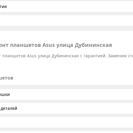
тия
нт планшетов Asus улица Дубининская
планшетов Asus улица Дубининская с гарантией. Заменим сте
шетов
рышки
 деталей