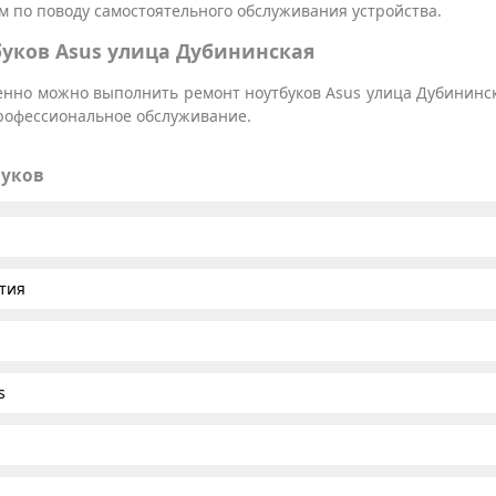
 по поводу самостоятельного обслуживания устройства.
буков Asus улица Дубининская
венно можно выполнить ремонт ноутбуков Asus улица Дубининс
профессиональное обслуживание.
буков
тия
s