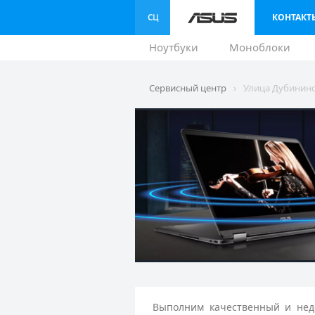
КОНТАКТ
Ноутбуки
Моноблоки
Сервисный центр
›
Улица Дубинин
Выполним качественный и недо